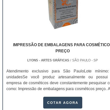
IMPRESSÃO DE EMBALAGENS PARA COSMÉTICO
PREÇO
LYONS - ARTES GRÁFICAS
/ SÃO PAULO - SP
Atendimento exclusivo para São PauloLote mínimo
unidadesSe você produz artesanalmente ou possu
empresa de cosméticos deve constantemente pesquisar c
como: Impressão de embalagens para cosméticos preço. Af
os custos desses itens são um investimento necessário
quem está no ramo. Até porque, o mercado de cosmético
COTAR AGORA
sido extremamente competitivo, assim, as embalagens dei