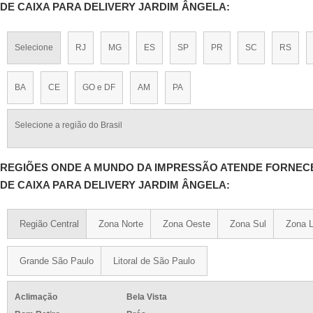
DE CAIXA PARA DELIVERY JARDIM ÂNGELA:
Selecione
RJ
MG
ES
SP
PR
SC
RS
BA
CE
GO e DF
AM
PA
Selecione a região do Brasil
REGIÕES ONDE A MUNDO DA IMPRESSÃO ATENDE FORNE
DE CAIXA PARA DELIVERY JARDIM ÂNGELA:
Região Central
Zona Norte
Zona Oeste
Zona Sul
Zona L
Grande São Paulo
Litoral de São Paulo
Aclimação
Bela Vista