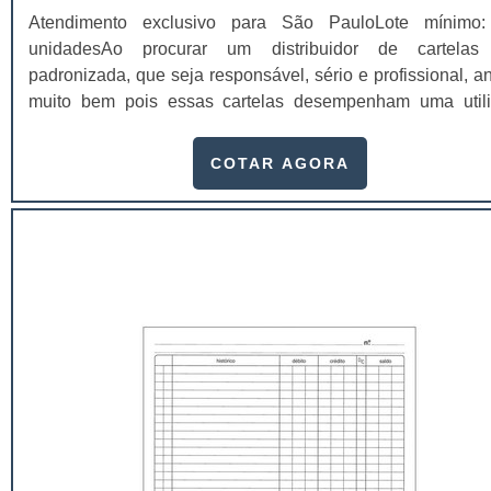
Atendimento exclusivo para São PauloLote mínimo
unidadesAo procurar um distribuidor de cartelas
padronizada, que seja responsável, sério e profissional, a
muito bem pois essas cartelas desempenham uma util
muito grande ao seu produto.A busca por empresas sérias
adquirir esse item é fundamental, pois apenas organiz
COTAR AGORA
idôneas podem assegurar aos clientes características pon
no fluxo de fabricação das cart...