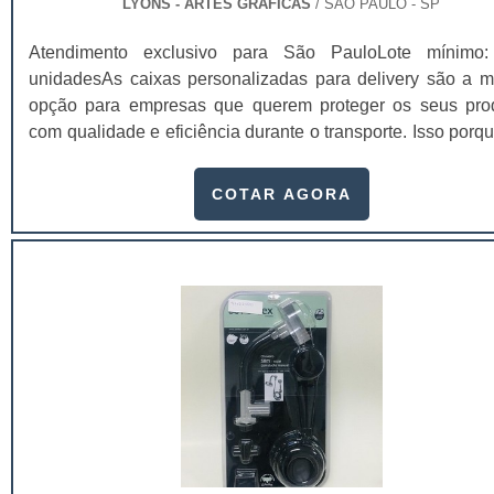
LYONS - ARTES GRÁFICAS
/ SÃO PAULO - SP
Atendimento exclusivo para São PauloLote mínimo
unidadesAs caixas personalizadas para delivery são a m
opção para empresas que querem proteger os seus pro
com qualidade e eficiência durante o transporte. Isso porq
garante a melhor conservação dos produtos, mante
temperatura ambiente, a integridade e sua qualidade, che
COTAR AGORA
na casa dos clientes sem sofrer danos que prejudi
imagem do produto.Essas embalagens são feitas com mate
recicláveis que mantém a integridade dos produtos e aju
meio ambiente, já que não causam danos a natureza.
disso, a entrega das embalagens para as empresas é fei
acordo com as exigências dos clientes e são entregues no 
combinado.Vantagens das caixas personalizadasAs c
personalizadas para delivery oferecem uma série de benef
para quem compra, como:Maior confianç
consumidor;Produtos de excelente sofisticação;Serve
publicidade, divulgando telefone e outros contatos;Menor 