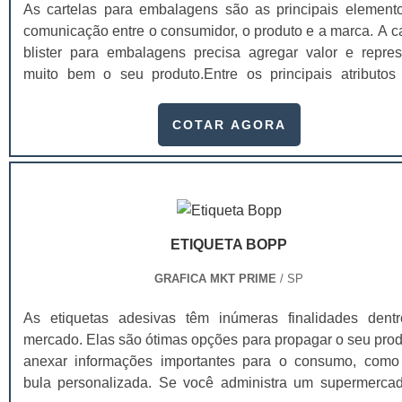
As cartelas para embalagens são as principais element
comunicação entre o consumidor, o produto e a marca. A ca
blister para embalagens precisa agregar valor e repres
muito bem o seu produto.Entre os principais atributos
facilmente perceptíveis gerados pelo design estão a pratic
conveniência, facilidade de uso, conforto, segurança e pro
COTAR AGORA
ao produto. As cartelas blisters para embalagens são utili
em produtos que requerem uma maior sofisticaçã
embalagem, como:Produtos infantis;Hig
pessoal;Cosméticos;Utilidades
domésticas;Papelaria;Automotivos;Pet shop;Compon
ETIQUETA BOPP
eletrônicos;Encartelados;Entre outros. A embalage
principal elemento de conexão e de comunicação en
GRAFICA MKT PRIME
/ SP
consumidor, o produto e a marca. É um dos principais fa
que impulsionam a venda do produto. Se a embalage
As etiquetas adesivas têm inúmeras finalidades dent
estiver de acordo com o produto, não chamar a atenç
mercado. Elas são ótimas opções para propagar o seu prod
quem o compra, a chance do consumidor não perce
anexar informações importantes para o consumo, com
produto é maior.Uma pesquisa mostrou ainda que 
bula personalizada. Se você administra um supermerca
produtos semelhantes, o consumidor acaba preferindo 