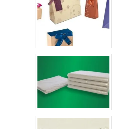
possibilidades de atrair possíveis prospects para o local/s
em exposição. Um dos principais benefícios de se realiza
impressão em folder é que o formato e as especificações v
de acordo com a empresa ou pessoa que solicita o servi
entanto, o que diferencia a impressão em folder com as de
é que as outras possuem menos informações. Com este ti
impressão é possível se deparar com uma vasta ga
opções de cores, formatos, e variações de papéis.Empresa
como gráfica respeitada no segmentoA Gráfica Lyons of
formatos personalizados e serviço de impressão de f
repleta de qualidade e sofisticação, sempre passando a m
impressão para as empresas e seus clientes..