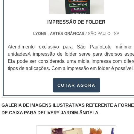
larga experiência na produção de cartela com verniz blist
skin, asseguramos à nossos clientes algumas característic
nosso fluxo de trabalho uso de matérias primas de altí
IMPRESSÃO DE FOLDER
qualidade.As cartelas também possuem uma padronizaç
cores e qualidade de impressão, aplicação de vern
LYONS - ARTES GRÁFICAS
/ SÃO PAULO - SP
qualidade certificada, maior durabilidade das cartelas
Atendimento exclusivo para São PauloLote mínimo
embalagem vacuum form, acabamento de precisã
unidadesA impressão de folder serve para diversos aspe
atendimento diferenciado na apresentação de proposta
Ela pode ser considerada uma mídia impressa com difer
atendam as mais variadas necessidades do mercado..
tipos de aplicações. Com a impressão em folder é possível 
um veículo altamente informativo e de circul
rápida.Funções realizadas pelo folderApresenta
COTAR AGORA
empresa;Apresentar uma marca;Divulgar uma pess
evento; Divulgar um serviço ou produto específico;
outros.No folder dá para incluir orientações e até 
GALERIA DE IMAGENS ILUSTRATIVAS REFERENTE A FORN
opiniões, independente se publicitárias ou políticas. A
DE CAIXA PARA DELIVERY JARDIM ÂNGELA
capacidade de divulgação é um dos fatores que mais faz
pessoas procurarem por folders para suas empr
principalmente devido ao seu alto alcance, aumentan