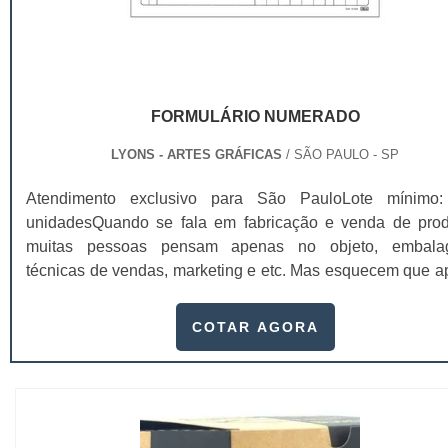
FORMULÁRIO NUMERADO
LYONS - ARTES GRÁFICAS
/ SÃO PAULO - SP
Atendimento exclusivo para São PauloLote mínimo
unidadesQuando se fala em fabricação e venda de prod
muitas pessoas pensam apenas no objeto, embala
técnicas de vendas, marketing e etc. Mas esquecem que a
de importantes, sem boa gestão e logística adequada, 
esforços podem não valer a pena. Nesse quesito, o formu
COTAR AGORA
numerado ganha um papel de destaque muito abrangente,
este item, pode promover diversos ben...