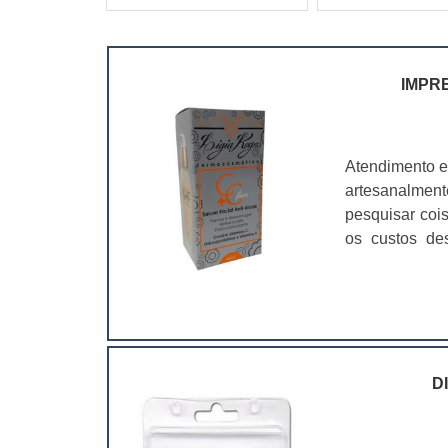
IMPR
Atendimento e
artesanalmen
pesquisar coi
os custos de
ramo. Até por
assim, as emb
D