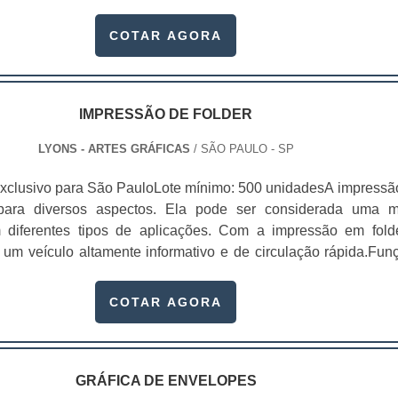
as embalagens são muito usadas em diversos setores, 
 alimentício, industrial, cosmético e farmacêutico. Além de se
COTAR AGORA
 a integridade dos produtos, existe também a possibilidad
 o produto, melhorando a estética da embalagem e ajuda
a empresa, gastando menos com criação de cartões e panfleto
 negócio.Vantagens das embalagens de deliveryAlém de mante
IMPRESSÃO DE FOLDER
m conservados, as empresas que produzem embalagens 
LYONS - ARTES GRÁFICAS
/ SÃO PAULO - SP
arantem outras vantagens para os clientes, como:Materiais
cabamento;Personalização de acordo com o pedido;Ó
xclusivo para São PauloLote mínimo: 500 unidadesA impressã
o cliente;Entrega no prazo combinado;Embalagens produzida
 para diversos aspectos. Ela pode ser considerada uma m
produto;Entre outros.Sua marca ficará bem mais conhecida co
 diferentes tipos de aplicações. Com a impressão em fold
ersonalizadas para entregas, garantindo ótima qualid
r um veículo altamente informativo e de circulação rápida.Fun
a conservação e sofisticação para o seu negócio, dando 
lo folderApresentar uma empresa;Apresentar uma marca;Divu
a o público.Conheça uma empresa de qualidadeA Gráfica Lyo
u evento; Divulgar um serviço ou produto específico;E
COTAR AGORA
specialista em produzir embalagens de diversos materiais.
er dá para incluir orientações e até mesmo opiniões, independ
iência no mercado, a Lyons oferece os melhores produtos par
as ou políticas. A alta capacidade de divulgação é um dos fat
zem as pessoas procurarem por folders para suas empr
e devido ao seu alto alcance, aumentando as possibilidade
GRÁFICA DE ENVELOPES