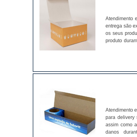
Atendimento e
entrega são e
os seus produ
produto dura
na casa dos 
qualidade, pr
usadas em dife
Atendimento e
para delivery
assim como a 
danos duran