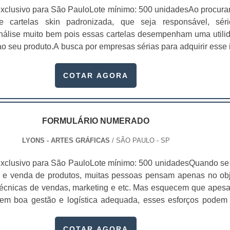
xclusivo para São PauloLote mínimo: 500 unidadesAo procura
 de cartelas skin padronizada, que seja responsável, sér
 análise muito bem pois essas cartelas desempenham uma utili
o seu produto.A busca por empresas sérias para adquirir esse 
, pois apenas organizações idôneas podem assegurar aos clie
 pontuais no fluxo de fabricação das cart...
COTAR AGORA
FORMULÁRIO NUMERADO
LYONS - ARTES GRÁFICAS
/ SÃO PAULO - SP
xclusivo para São PauloLote mínimo: 500 unidadesQuando se 
 e venda de produtos, muitas pessoas pensam apenas no obj
écnicas de vendas, marketing e etc. Mas esquecem que apesa
sem boa gestão e logística adequada, esses esforços podem
 Nesse quesito, o formulário numerado ganha um papel de dest
te, pois este item, pode promover diversos ben...
COTAR AGORA