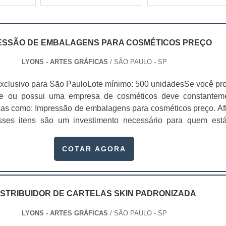
ESSÃO DE EMBALAGENS PARA COSMÉTICOS PREÇO
LYONS - ARTES GRÁFICAS
/ SÃO PAULO - SP
xclusivo para São PauloLote mínimo: 500 unidadesSe você pr
te ou possui uma empresa de cosméticos deve constantem
sas como: Impressão de embalagens para cosméticos preço. Afi
sses itens são um investimento necessário para quem est
que, o mercado de cosméticos tem sido extremamente competit
alagens deixaram de ser apenas um invólucro desses pr...
COTAR AGORA
ISTRIBUIDOR DE CARTELAS SKIN PADRONIZADA
LYONS - ARTES GRÁFICAS
/ SÃO PAULO - SP