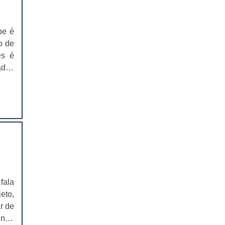
pais
e as
EMBALAGENS PARA FERRAMENTAS
ta o
pe é
SOLAPAS PARA EMBALAGENS
 que
o de
ível
es é
SOLAPAS PREÇO
s de
ados
yons
CARTELAS SKIN
rial
a de
te o
a as
CARTELAS SKIN PREÇO
CARTELAS BLISTER
IMPRESSÃO DE CATÁLOGOS
IMPRESSÃO DE CATÁLOGOS PREÇO
fala
IMPRESSÃO DE FOLDER
eto,
r de
IMPRESSÃO DE FOLDERS PREÇO
 não