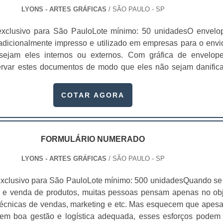
is prospects para o local/serviço em exposição. Um dos princi
LYONS - ARTES GRÁFICAS
/ SÃO PAULO - SP
e se realizar uma impressão em folder é que o formato 
es variam de acordo com a empresa ou pessoa que solici
exclusivo para São PauloLote mínimo: 50 unidadesO envelo
anto, o que diferencia a impressão em folder com as demais, é
radicionalmente impresso e utilizado em empresas para o envi
suem menos informações. Com este tipo de impressão é poss
sejam eles internos ou externos. Com gráfica de envelop
m uma vasta gama de opções de cores, formatos, e variaçõe
ervar estes documentos de modo que eles não sejam danific
sa atua como gráfica respeitada no segmentoA Gráfica L
curso.Produto garante ótima resistênciaDependendo do mate
tos personalizados e serviço de impressão de folder replet
opes forem feitos, é possível sequer danificá-los duran
COTAR AGORA
sofisticação, sempre passando a melhor impressão par
udo vai de acordo com: O tamanho do docume.
s clientes..
FORMULÁRIO NUMERADO
LYONS - ARTES GRÁFICAS
/ SÃO PAULO - SP
xclusivo para São PauloLote mínimo: 500 unidadesQuando se 
 e venda de produtos, muitas pessoas pensam apenas no obj
écnicas de vendas, marketing e etc. Mas esquecem que apesa
sem boa gestão e logística adequada, esses esforços podem