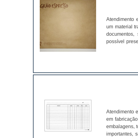
atrair possíve
benefícios d
especificaçõ
Atendimento 
serviço.No ent
um material t
as outras pos
documentos, 
se deparar co
possível pres
papéis.Empre
durante o per
oferece forma
que os envel
qualidade e 
transporte. T
empresas e seu
Atendimento e
em fabricação
embalagens, t
importantes, 