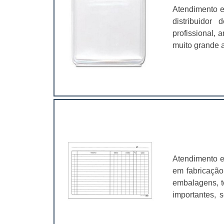
Atendimento e
distribuidor
profissional,
muito grande a
é fundamental
características
Atendimento e
em fabricação
embalagens, t
importantes, 
valer a pena.
muito abrangen