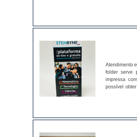
clientes.Ess
ferramentaria,
para proteger
personalizar
publicidade d
divulgação do
produtos be
delivery sp g
excelente a
Atendimento e
atendimento a
folder serve
acordo com o 
impressa com
embalagens p
possível obte
eficiência n
realizadas pe
confiança par
uma pessoa o
uma empresa e
outros.No fold
anos de exper
se publicitári
seus clientes..
que mais fa
principalment