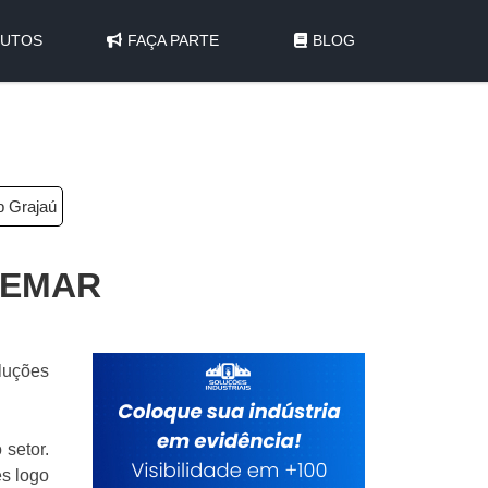
UTOS
FAÇA PARTE
BLOG
p Grajaú
DEMAR
luções
 setor.
s logo