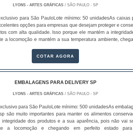
LYONS - ARTES GRÁFICAS
/ SÃO PAULO - SP
xclusivo para São PauloLote mínimo: 50 unidadesAs caixas 
xcelentes opções para empresas que desejam proteger e conse
tos com alta qualidade. Isso porque ele mantém a integridad
nte a locomoção e mantém a sua temperatura ambiente, cheg
consumidores sem sofrer danos. Para comprar embalagen
ocure um fabricante de caixa para delivery.Essas embalagens
COTAR AGORA
rentes setores da indústria, como al.
EMBALAGENS PARA DELIVERY SP
LYONS - ARTES GRÁFICAS
/ SÃO PAULO - SP
xclusivo para São PauloLote mínimo: 500 unidadesAs embala
 sp são muito importantes para manter os alimentos conserva
integridade dos produtos e a sua aparência, pois não vai so
te a locomoção e chegando em perfeito estado par