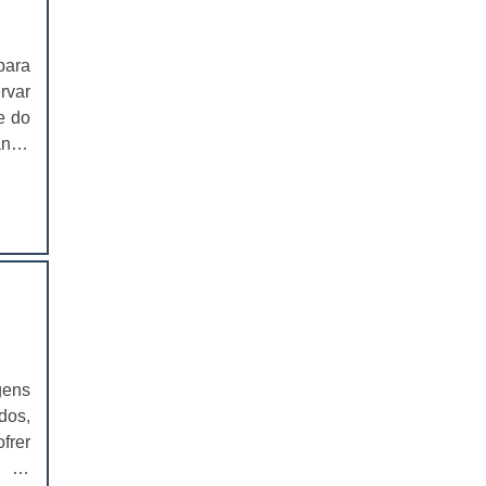
EMBALAGEM PARA SANDUICHE
NATURAL PREÇO
para
CAIXAS PARA EMBALAGENS DE
rvar
COSMÉTICOS
e do
ando
EMBALAGENS CAIXAS PARA
COSMÉTICOS
s de
 são
CAIXAS PARA PRODUTOS DELIVERY
CAIXAS PARA PRODUTOS DELIVERY
PREÇO
COMPRAR CAIXAS PARA PRODUTOS
DELIVERY
VALOR DAS CAIXAS PARA PRODUTOS
gens
DELIVERY
dos,
EMBALAGEM PLÁSTICA PARA
frer
FERRAMENTAS
a os