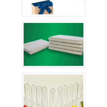
normalmente In Mold Label exige uma quantidade
muito grande, são mais facilmente adaptáveis aos
potes e não necessitam que o pote seja comprado
anteriormente pelo cliente. Também chamadas de
luvas, fitas ou rótulos para sorvete são ferramentas
inteligentes, biodegradáveis e bonitas dependendo da
criatividade e da sincronia da arte com o objetivo do
produto no ponto de venda.