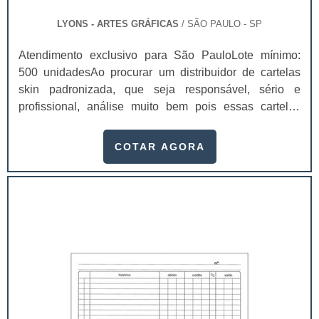
LYONS - ARTES GRÁFICAS
/ SÃO PAULO - SP
Atendimento exclusivo para São PauloLote mínimo:
500 unidadesAo procurar um distribuidor de cartelas
skin padronizada, que seja responsável, sério e
profissional, análise muito bem pois essas cartelas
desempenham uma utilidade muito grande ao seu
produto.A busca por empresas sérias para adquirir esse
COTAR AGORA
item é fundamental, pois apenas organizações idôneas
podem assegurar aos clientes características pontuais
no fluxo de fabricação das cart...