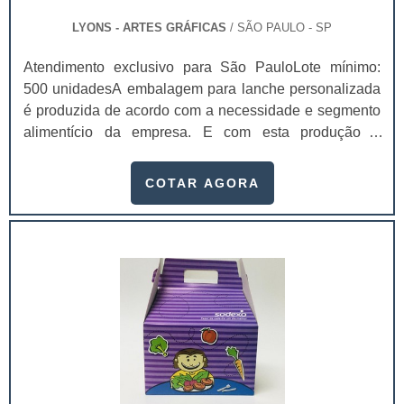
dividido o tempo. No mundo ocidental, o calendário
funcionalidade;Identidade;Personalidade;Fidelidade à
mais usado é o calendário gregoriano.
LYONS - ARTES GRÁFICAS
/ SÃO PAULO - SP
marca;Sofsticação;Conveniência;Facilidade de uso.Em
outras palavras, além de proporcionar um ótimo
Atendimento exclusivo para São PauloLote mínimo:
designer para compor o item, as cartelas skin
500 unidadesA embalagem para lanche personalizada
padronizadas, ainda promovem funcionalidades, que
é produzida de acordo com a necessidade e segmento
se tornam essenciais para as empresas que buscam
alimentício da empresa. E com esta produção é
entregar o melhor ao seu cliente.Por esse motivo, ao
possível atrair exatamente o público alvo desejado,
necessitar dos serviços de um distribuidor de cartelas
visto que a comunicação investida na embalagem
COTAR AGORA
skin padronizada, opte por empresas que ofereçam um
atinge diretamente os clientes, de modo que alavanque
atendimento diferenciado e com propostas que
as vendas. Com as embalagens para lanche
atendam as mais variadas necessidades do mercado
personalizadas o produto ficará com um visual mais
em relação aos seus produtos..
sofisticado, cada vez mais próximo de grandes redes
de fast-foods. Além disso, é possível fazer com que sua
marca seja ainda mais reconhecida e acabe tornando-
se em um produto mais competitivo dentre os
concorrentes.Um dos benefícios das embalagens para
lanches personalizadas é que elas reduzem o custo
com divulgação que envolva terceiros, como por