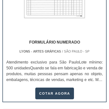
FORMULÁRIO NUMERADO
LYONS - ARTES GRÁFICAS
/ SÃO PAULO - SP
Atendimento exclusivo para São PauloLote mínimo:
500 unidadesQuando se fala em fabricação e venda de
produtos, muitas pessoas pensam apenas no objeto,
embalagens, técnicas de vendas, marketing e etc. Mas
esquecem que apesar de importantes, sem boa gestão
e logística adequada, esses esforços podem não valer
COTAR AGORA
a pena. Nesse quesito, o formulário numerado ganha
um papel de destaque muito abrangente, pois este item,
pode promover diversos ben...