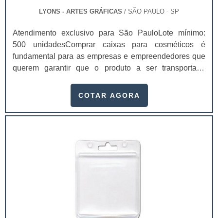
LYONS - ARTES GRÁFICAS
/ SÃO PAULO - SP
Atendimento exclusivo para São PauloLote mínimo:
500 unidadesComprar caixas para cosméticos é
fundamental para as empresas e empreendedores que
querem garantir que o produto a ser transportado
chegue de forma correta e segura até o seu destino
final. Para isso, é importante que a empresa preze por
COTAR AGORA
caixas produzidas com materiais de qualidade, nesse
caso, o cuidado com a caixa que irá embalar os
cosméticos deve ser tão minucioso quanto o preparo do
produto. Por esse motivo, a empresa deve investir em
tecnologia de ponta e profissionais treinados para
garantir: Alta eficiência de
armazenagem;Características
biodegradáveis;Impressão em alta resolução
Offset;Preço acessível e justo;Produtos à pronta
entrega;Ótima relação custo-benefício;Entre