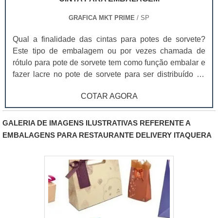
GRAFICA MKT PRIME
/ SP
Qual a finalidade das cintas para potes de sorvete?
Este tipo de embalagem ou por vezes chamada de
rótulo para pote de sorvete tem como função embalar e
fazer lacre no pote de sorvete para ser distribuído no
ponto de venda. As cintas, além de terem uma
COTAR AGORA
capacidade criativa grande, afinal toda a extensão da
cinta pode ser aproveitada para arte e informação,
também são a melhor opção para a identificação do
GALERIA DE IMAGENS ILUSTRATIVAS REFERENTE A
produto. Ao contrário da técnica In Mold Label, que faz
EMBALAGENS PARA RESTAURANTE DELIVERY ITAQUERA
a impressão direto no pote, as cintas proporcionam
qualidade visual muito superior, são produzidas em
impressão offset e por isso entregam sensação visual
muito mais nítida e atraente. As cintas são feitas em
papel e por isso o seu armazenamento é mais fácil,
precisa de pouco espaço para guardar, não necessita
de uma quantidade mínima tão grande para impressão,