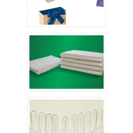
seu produto. Estes valores podem ser emocionais, mas
geram reflexos práticos bastante objetivos
como: Percepção de
funcionalidade;Identidade;Personalidade;Fidelidade à
marca;Sofsticação;Conveniência;Facilidade de uso.Em
outras palavras, além de proporcionar um ótimo
designer para compor o item, a impressão de
embalagens para cosméticos preço, ainda promovem
funcionalidades, que se tornam essenciais para as
empresas que buscam entregar o melhor ao seu
cliente.Dessa forma, além de proteger o produto e
conter as principais informações sobre ele, as
embalagens têm a missão de atrair o público, pois
deixaram de ser apenas um simples envoltório e se
tornaram parte importante de cosméticos, como: Itens
de higiene pessoal;Maquiagem;Sabonete para o
rosto;Sabonete para a pele;Creme para pele;Creme e
shampoos para cabelo.Ou seja, as embalagens