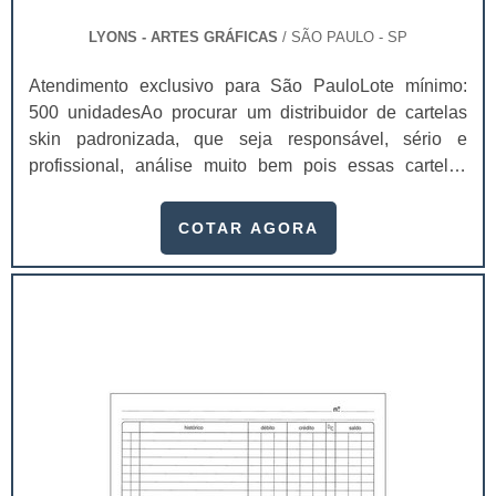
LYONS - ARTES GRÁFICAS
/ SÃO PAULO - SP
Atendimento exclusivo para São PauloLote mínimo:
500 unidadesAo procurar um distribuidor de cartelas
skin padronizada, que seja responsável, sério e
profissional, análise muito bem pois essas cartelas
desempenham uma utilidade muito grande ao seu
produto.A busca por empresas sérias para adquirir esse
COTAR AGORA
item é fundamental, pois apenas organizações idôneas
podem assegurar aos clientes características pontuais
no fluxo de fabricação das cart...