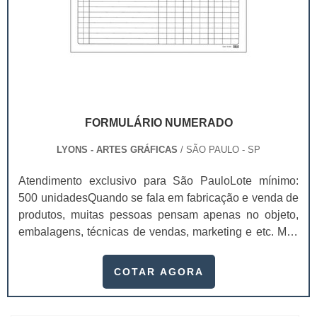
FORMULÁRIO NUMERADO
LYONS - ARTES GRÁFICAS
/ SÃO PAULO - SP
Atendimento exclusivo para São PauloLote mínimo:
500 unidadesQuando se fala em fabricação e venda de
produtos, muitas pessoas pensam apenas no objeto,
embalagens, técnicas de vendas, marketing e etc. Mas
esquecem que apesar de importantes, sem boa gestão
e logística adequada, esses esforços podem não valer
COTAR AGORA
a pena. Nesse quesito, o formulário numerado ganha
um papel de destaque muito abrangente, pois este item,
pode promover diversos ben...