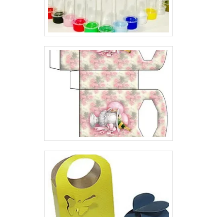
possuem características especiais, e não é para menos.
Seu valor na decisão de escolha do consumidor é
extremamente relevante. Por esse motivo, ela é
extremamente importante.Ao possuir interesse em
desenvolver a impressão de embalagens para
cosméticos preço é imprescindível contar com uma
empresa séria, que já esteja atuando no mercado há
algum tempo, pesquise as melhores e dê uma
identificação perfeita para o seu produto..