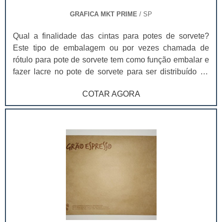
GRAFICA MKT PRIME
/ SP
Qual a finalidade das cintas para potes de sorvete?
Este tipo de embalagem ou por vezes chamada de
rótulo para pote de sorvete tem como função embalar e
fazer lacre no pote de sorvete para ser distribuído no
ponto de venda. As cintas, além de terem uma
COTAR AGORA
capacidade criativa grande, afinal toda a extensão da
cinta pode ser aproveitada para arte e informação,
também são a melhor opção para a identificação do
produto. Ao contrário da técnica In Mold Label, que faz
a impressão direto no pote, as cintas proporcionam
qualidade visual muito superior, são produzidas em
impressão offset e por isso entregam sensação visual
muito mais nítida e atraente. As cintas são feitas em
papel e por isso o seu armazenamento é mais fácil,
precisa de pouco espaço para guardar, não necessita
de uma quantidade mínima tão grande para impressão,