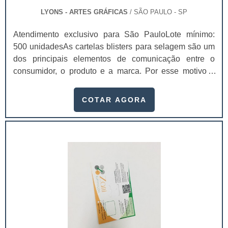
LYONS - ARTES GRÁFICAS
/ SÃO PAULO - SP
Atendimento exclusivo para São PauloLote mínimo:
500 unidadesAs cartelas blisters para selagem são um
dos principais elementos de comunicação entre o
consumidor, o produto e a marca. Por esse motivo é
imprescindível que elas agreguem valor e representem
muito bem o seu produto.Entre os principais atributos
COTAR AGORA
mais facilmente perceptíveis gerados pelo design das
cartelas blister para selagem
estão:Praticidade;Conveniência;Facilidade de
uso;Segurança e proteção ao produto.Ou seja, além de
proporcionar um alto designer para compor o produto,
as cartelas blister, ainda promovem diversas
funcionalidades, que se tornam essenciais para as
empresas que buscam entregar o melhor ao seu
cliente.Geralmente, as cartelas blisters para selagem
são utilizadas em produtos que requerem uma maior