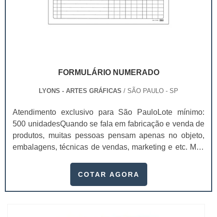
FORMULÁRIO NUMERADO
LYONS - ARTES GRÁFICAS
/ SÃO PAULO - SP
Atendimento exclusivo para São PauloLote mínimo:
500 unidadesQuando se fala em fabricação e venda de
produtos, muitas pessoas pensam apenas no objeto,
embalagens, técnicas de vendas, marketing e etc. Mas
esquecem que apesar de importantes, sem boa gestão
e logística adequada, esses esforços podem não valer
COTAR AGORA
a pena. Nesse quesito, o formulário numerado ganha
um papel de destaque muito abrangente, pois este item,
pode promover diversos ben...