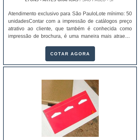
Atendimento exclusivo para São PauloLote mínimo: 50
unidadesContar com a impressão de catálogos preço
atrativo ao cliente, que também é conhecida como
impressão de brochura, é uma maneira mais atraente
de fazer os clientes voltarem seus olhos para a
empresa e os produtos que ela oferece.Além disso, é
COTAR AGORA
um modo altamente profissional de exibir com todos os
detalhes possíveis estes produtos e também as
informações da empresa. Isso faz com que o interesse
de consumo dos clientes seja extremamente alt.