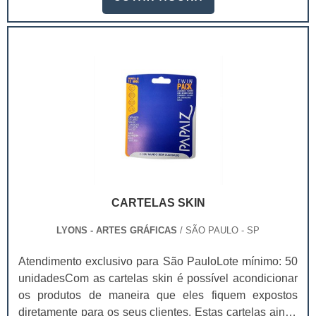
dependendo da sua qualidade, o valor da caixa box
para lanches delivery pode mudar.Essas embalagens
são usadas em vários setores industriais, como
alimentício, farmacêutico e cosmético. Com a.
CARTELAS SKIN
LYONS - ARTES GRÁFICAS
/ SÃO PAULO - SP
Atendimento exclusivo para São PauloLote mínimo: 50
unidadesCom as cartelas skin é possível acondicionar
os produtos de maneira que eles fiquem expostos
diretamente para os seus clientes. Estas cartelas ainda