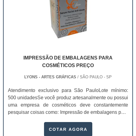
IMPRESSÃO DE EMBALAGENS PARA
COSMÉTICOS PREÇO
LYONS - ARTES GRÁFICAS
/ SÃO PAULO - SP
Atendimento exclusivo para São PauloLote mínimo:
500 unidadesSe você produz artesanalmente ou possui
uma empresa de cosméticos deve constantemente
pesquisar coisas como: Impressão de embalagens para
cosméticos preço. Afinal, os custos desses itens são
um investimento necessário para quem está no
COTAR AGORA
ramo. Até porque, o mercado de cosméticos tem sido