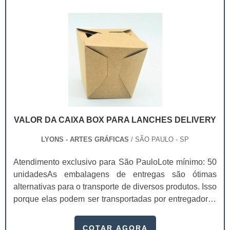
forem feitos, é possível sequer danificá-los durante o
transporte. Tudo vai de acordo com: O tamanho do
docume.
VALOR DA CAIXA BOX PARA LANCHES DELIVERY
LYONS - ARTES GRÁFICAS
/ SÃO PAULO - SP
Atendimento exclusivo para São PauloLote mínimo: 50
unidadesAs embalagens de entregas são ótimas
alternativas para o transporte de diversos produtos. Isso
porque elas podem ser transportadas por entregadores
com facilidade, entregando os seus itens de forma
rápida. Existem diversas peças personalizados, que
COTAR AGORA