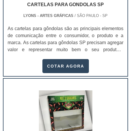
CARTELAS PARA GONDOLAS SP
LYONS - ARTES GRÁFICAS
/ SÃO PAULO - SP
As cartelas para gôndolas são as principais elementos
de comunicação entre o consumidor, o produto e a
marca. As cartelas para gôndolas SP precisam agregar
valor e representar muito bem o seu produto.A
embalagem é o principal elemento de conexão e de
comunicação entre o consumidor, o produto e a marca.
COTAR AGORA
É um dos principais fatores que impulsionam a venda
do produto. Se a embalagem não estiver de acordo com
o produto, não chamar a atenção de quem o compra, a
chance do consumidor não perceber o produto é maior.
As cartelas para as gôndolas podem ser produzidas
com:Papel;Duplex;Triplex;Couchê;Pode ser produzido
em diversas gramaturas, assim como a bolha.Entre os
principais atributos mais facilmente perceptíveis
gerados pelo design estão a praticidade, conveniência,