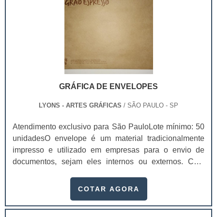
GRÁFICA DE ENVELOPES
LYONS - ARTES GRÁFICAS
/ SÃO PAULO - SP
Atendimento exclusivo para São PauloLote mínimo: 50
unidadesO envelope é um material tradicionalmente
impresso e utilizado em empresas para o envio de
documentos, sejam eles internos ou externos. Com
gráfica de envelopes é possível preservar estes
documentos de modo que eles não sejam danificados
COTAR AGORA
durante o percurso.Produto garante ótima
resistênciaDependendo do material que os envelopes