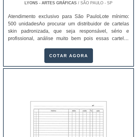
LYONS - ARTES GRÁFICAS
/ SÃO PAULO - SP
Atendimento exclusivo para São PauloLote mínimo:
500 unidadesAo procurar um distribuidor de cartelas
skin padronizada, que seja responsável, sério e
profissional, análise muito bem pois essas cartelas
desempenham uma utilidade muito grande ao seu
produto.A busca por empresas sérias para adquirir esse
COTAR AGORA
item é fundamental, pois apenas organizações idôneas
podem assegurar aos clientes características pontuais
no fluxo de fabricação das cart...