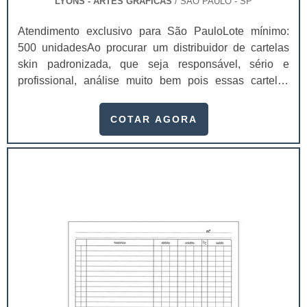
LYONS - ARTES GRÁFICAS
/ SÃO PAULO - SP
Atendimento exclusivo para São PauloLote mínimo:
500 unidadesAo procurar um distribuidor de cartelas
skin padronizada, que seja responsável, sério e
profissional, análise muito bem pois essas cartelas
desempenham uma utilidade muito grande ao seu
produto.A busca por empresas sérias para adquirir esse
COTAR AGORA
item é fundamental, pois apenas organizações idôneas
podem assegurar aos clientes características pontuais
no fluxo de fabricação das cart...