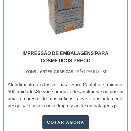
IMPRESSÃO DE EMBALAGENS PARA
COSMÉTICOS PREÇO
LYONS - ARTES GRÁFICAS
/ SÃO PAULO - SP
Atendimento exclusivo para São PauloLote mínimo:
500 unidadesSe você produz artesanalmente ou possui
uma empresa de cosméticos deve constantemente
pesquisar coisas como: Impressão de embalagens para
cosméticos preço. Afinal, os custos desses itens são
um investimento necessário para quem está no
COTAR AGORA
ramo. Até porque, o mercado de cosméticos tem sido