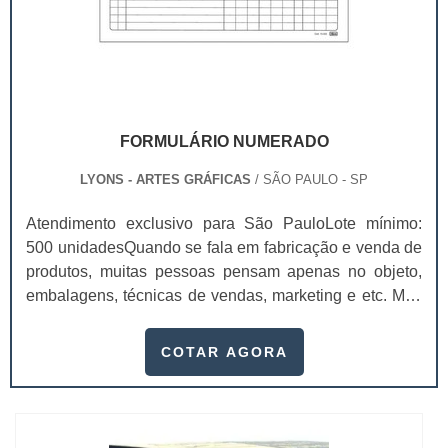
FORMULÁRIO NUMERADO
LYONS - ARTES GRÁFICAS
/ SÃO PAULO - SP
Atendimento exclusivo para São PauloLote mínimo:
500 unidadesQuando se fala em fabricação e venda de
produtos, muitas pessoas pensam apenas no objeto,
embalagens, técnicas de vendas, marketing e etc. Mas
esquecem que apesar de importantes, sem boa gestão
e logística adequada, esses esforços podem não valer
COTAR AGORA
a pena. Nesse quesito, o formulário numerado ganha
um papel de destaque muito abrangente, pois este item,
pode promover diversos ben...