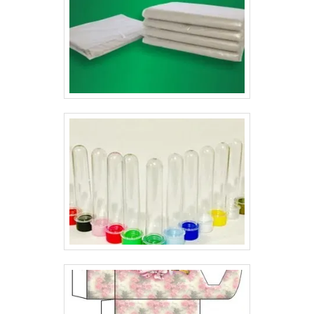
resistente para o transporte dos produtos. Da mesma
forma, esse tipo de embalagem é também mais
sofisticado, que as demais tipos de embalagem,
valorizando os produtos. Ou seja, o design das
embalagens possuem o poder de agregar valor aos
produtos ao adequá-los de forma eficiente às
necessidades e expectativas do consumidor e definir
seu posicionamento correto no mercado. Nesse
cenário, os cartuchos para produtos ganham um papel
de destaque, já que desempenham esse processo
muito bem.De modo geral, os invólucros possuem
características especiais, e não é para menos, seu valor
na decisão de escolha do consumidor é relevante. Por
esse motivo, utilizar os cartuchos como forma de
embalagem é extremamente importante.Para
desenvolver seus cartuchos para produtos de forma
profissional é imprescindível contar com uma empresa
séria, que já esteja atuando no mercado há algum