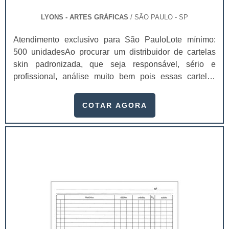
LYONS - ARTES GRÁFICAS
/ SÃO PAULO - SP
Atendimento exclusivo para São PauloLote mínimo:
500 unidadesAo procurar um distribuidor de cartelas
skin padronizada, que seja responsável, sério e
profissional, análise muito bem pois essas cartelas
desempenham uma utilidade muito grande ao seu
produto.A busca por empresas sérias para adquirir esse
COTAR AGORA
item é fundamental, pois apenas organizações idôneas
podem assegurar aos clientes características pontuais
no fluxo de fabricação das cart...