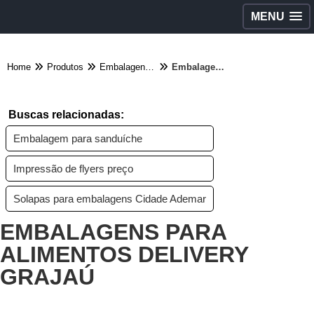
MENU
Home
Produtos
Embalagens diversas - Categoria
Embalagens para alimentos delivery Grajaú
Buscas relacionadas:
Embalagem para sanduíche
Impressão de flyers preço
Solapas para embalagens Cidade Ademar
EMBALAGENS PARA
ALIMENTOS DELIVERY
GRAJAÚ