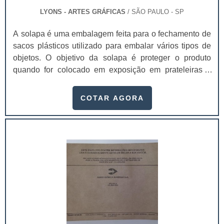
LYONS - ARTES GRÁFICAS
/ SÃO PAULO - SP
A solapa é uma embalagem feita para o fechamento de
sacos plásticos utilizado para embalar vários tipos de
objetos. O objetivo da solapa é proteger o produto
quando for colocado em exposição em prateleiras e
gôndolas.As solapas para gôndolas SP são muito
usadas para produtos pequenos de peso baixo, onde
COTAR AGORA
precisam conter pouca informação sobre seu fabricante
ou distribuidor. As solapas são principalmente usada
em:Acessórios de Beleza e Higiene;Brinquedos de
Custo Baixo;Componentes Elétricos;Doces Embalados
Individualmente;Gôndolas em Pontos de
Vendas;Lembrancinhas;Material Escolar.O fechamento
da solapa no saco plástico pode ser feita com grampo
comum ou em máquinas especiais para lacre. Além
disso, é uma excelente opção para identificação dos
itens, bem como divulgação de preços especiais e