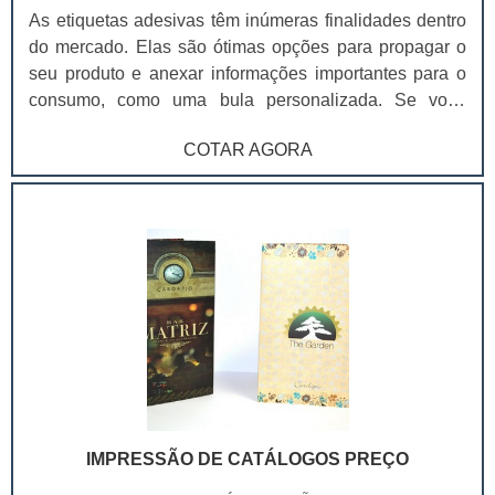
As etiquetas adesivas têm inúmeras finalidades dentro
do mercado. Elas são ótimas opções para propagar o
seu produto e anexar informações importantes para o
consumo, como uma bula personalizada. Se você
administra um supermercado ou uma loja de varejo,
COTAR AGORA
pode investir em etiquetas coloridas, visando organizar
adequadamente sua loja e o estoque, ou etiquetas
brancas, para anexar preços ou informações especiais
.Vale ressaltar que todo o processo de impressão das
etiquetas adesivas será feito com maquinários
modernos, onde você poderá adquiri-las em rolos por
metragem para facilitar o manuseio, seja para a
organização de lojas, seja para produção de produtos
que utilizam etiquetas em suas embalagens.
IMPRESSÃO DE CATÁLOGOS PREÇO