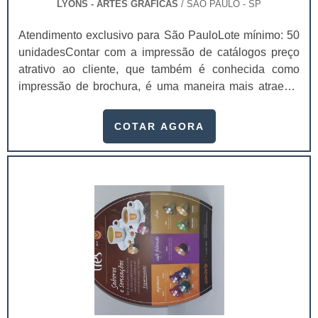
LYONS - ARTES GRÁFICAS
/ SÃO PAULO - SP
Atendimento exclusivo para São PauloLote mínimo: 50
unidadesContar com a impressão de catálogos preço
atrativo ao cliente, que também é conhecida como
impressão de brochura, é uma maneira mais atraente
de fazer os clientes voltarem seus olhos para a
empresa e os produtos que ela oferece.Além disso, é
COTAR AGORA
um modo altamente profissional de exibir com todos os
detalhes possíveis estes produtos e também as
informações da empresa. Isso faz com que o interesse
de consumo dos clientes seja extremamente alt.