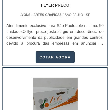
FLYER PREÇO
LYONS - ARTES GRÁFICAS
/ SÃO PAULO - SP
Atendimento exclusivo para São PauloLote mínimo: 50
unidadesO flyer preço justo surgiu em decorrência do
desenvolvimento da publicidade em grandes centros,
devido a procura das empresas em anunciar de
maneira rápida e ágil seus produtos e serviços.De certo
modo, o flyer é uma evolução dos panfletos simples -
COTAR AGORA
aqueles criados a partir da invenção da imprensa.
Características dos flyers em questão Impressos em
uma grande quantidade; Impressos em papéis de maior
gramatura; Possuem um trabalho estét.