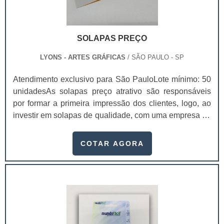
SOLAPAS PREÇO
LYONS - ARTES GRÁFICAS
/ SÃO PAULO - SP
Atendimento exclusivo para São PauloLote mínimo: 50
unidadesAs solapas preço atrativo são responsáveis
por formar a primeira impressão dos clientes, logo, ao
investir em solapas de qualidade, com uma empresa de
confiança, é possível aumentar, inclusive, as
possibilidades de venda, visto que os valores da marca
COTAR AGORA
estarão presentes naquele material. Com as solapas,
conhecidas também como cartelas, é possível que os
consumidores identifiquem melhor os produtos, se
atraiam mais e, como benefício para .