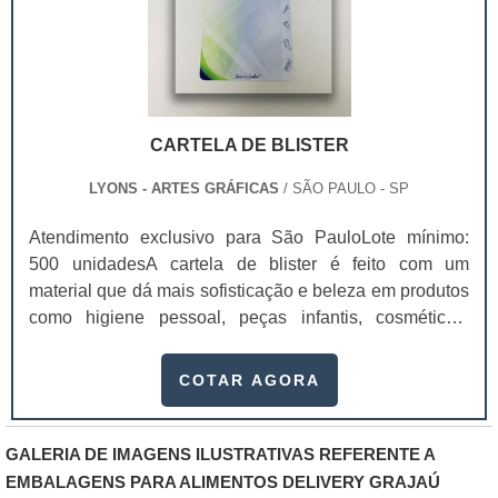
CARTELA DE BLISTER
LYONS - ARTES GRÁFICAS
/ SÃO PAULO - SP
Atendimento exclusivo para São PauloLote mínimo:
500 unidadesA cartela de blister é feito com um
material que dá mais sofisticação e beleza em produtos
como higiene pessoal, peças infantis, cosméticos,
equipamentos domesticas, papelaria, automotivos, pet
shop, componentes eletrônicos, entre outros. Antes de
COTAR AGORA
sair e comprar cartelas para blister, procure uma
empresa de confiança e que garanta qualidade na
produção das embalagens.Essas cartelas são
GALERIA DE IMAGENS ILUSTRATIVAS REFERENTE A
produzidas em diversos materiais, como papel, couche,
EMBALAGENS PARA ALIMENTOS DELIVERY GRAJAÚ