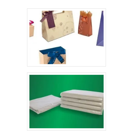
duplex, entre outros. Ela pode ser produzida em
diferentes gramaturas e bolhas. Assim, Deste modo, o
cliente vai identificar o produto logo na primeira visão,
facilitando a visualização e a sua tomada de
decisão.Detalhes das cartelas blisterAs empresas que
investem em comprar cartelas para blister conseguem
proteger os produtos com qualidade, além de ajudar na
divulgação. A proteção para os produtos é realizada por
meio da aplicação da embalagem plástica pré-
moldada, gerando uma reação física no contato com o
calor.Com o formato claro da cartela blister, será
possível estampar a comunicação do produto,
mostrando:Produto;Marca;Preço;Detalhes
técnicos;Acessibilidade para o consumidor.Conheça a
LyonsA Gráfica Lyons é uma empresa especialista na
produção de cartela de blister em formatos
personalizados para os seus clientes. Produzindo a
cartela por meio da fusão do papel resinado com o
plástico em formato de bolha..