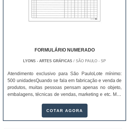
FORMULÁRIO NUMERADO
LYONS - ARTES GRÁFICAS
/ SÃO PAULO - SP
Atendimento exclusivo para São PauloLote mínimo:
500 unidadesQuando se fala em fabricação e venda de
produtos, muitas pessoas pensam apenas no objeto,
embalagens, técnicas de vendas, marketing e etc. Mas
esquecem que apesar de importantes, sem boa gestão
e logística adequada, esses esforços podem não valer
COTAR AGORA
a pena. Nesse quesito, o formulário numerado ganha
um papel de destaque muito abrangente, pois este item,
pode promover diversos ben...