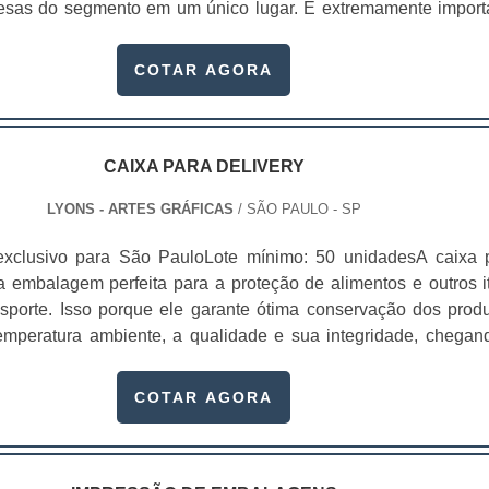
esas do segmento em um único lugar. É extremamente import
m cartão de visita para que se faça contatos.Atualment
riar uma rede de contatos profissionais) é tudo. Dependend
COTAR AGORA
gmento, o responsável pode conseg.
CAIXA PARA DELIVERY
LYONS - ARTES GRÁFICAS
/ SÃO PAULO - SP
exclusivo para São PauloLote mínimo: 50 unidadesA caixa 
a embalagem perfeita para a proteção de alimentos e outros i
nsporte. Isso porque ele garante ótima conservação dos produ
mperatura ambiente, a qualidade e sua integridade, chegan
entes sem sofrer danos no caminho.Essas caixas são produz
 resistentes e recicláveis, ajudando a garantir a qualidade
COTAR AGORA
eio ambiente, já que não causa .