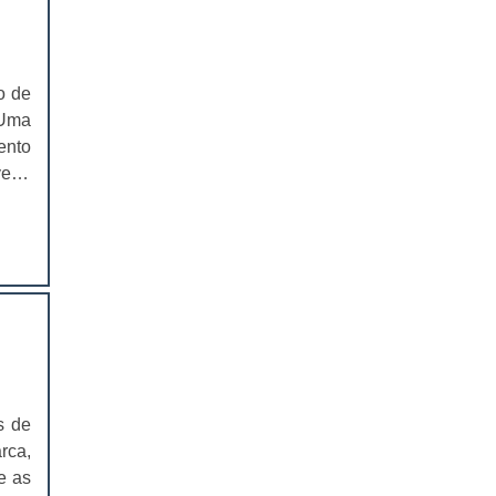
EMBALAGEM PARA SANDUICHE
NATURAL PREÇO
CAIXAS PARA EMBALAGENS DE
o de
COSMÉTICOS
 Uma
ento
EMBALAGENS CAIXAS PARA
COSMÉTICOS
er é
ente
CAIXAS PARA PRODUTOS DELIVERY
 ele
CAIXAS PARA PRODUTOS DELIVERY
PREÇO
COMPRAR CAIXAS PARA PRODUTOS
DELIVERY
VALOR DAS CAIXAS PARA PRODUTOS
DELIVERY
s de
EMBALAGEM PLÁSTICA PARA
rca,
FERRAMENTAS
e as