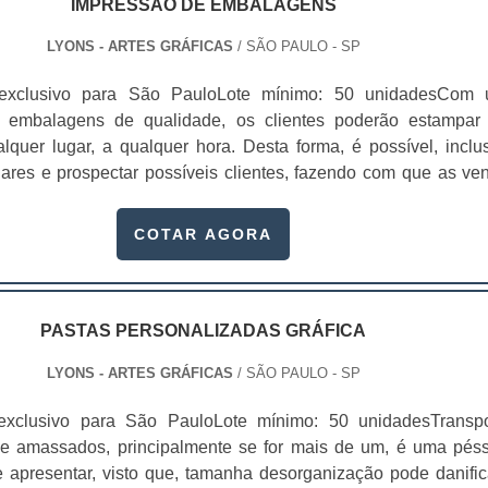
IMPRESSÃO DE EMBALAGENS
LYONS - ARTES GRÁFICAS
/ SÃO PAULO - SP
 exclusivo para São PauloLote mínimo: 50 unidadesCom
 embalagens de qualidade, os clientes poderão estampar
quer lugar, a qualquer hora. Desta forma, é possível, inclus
lhares e prospectar possíveis clientes, fazendo com que as ve
rviço alavanquem. No entanto, ter conhecimento sobre os dive
ressão existentes é algo importantes antes de investi
COTAR AGORA
 das diferenças entre os métodos de impress.
PASTAS PERSONALIZADAS GRÁFICA
LYONS - ARTES GRÁFICAS
/ SÃO PAULO - SP
exclusivo para São PauloLote mínimo: 50 unidadesTranspo
 e amassados, principalmente se for mais de um, é uma pés
 apresentar, visto que, tamanha desorganização pode danific