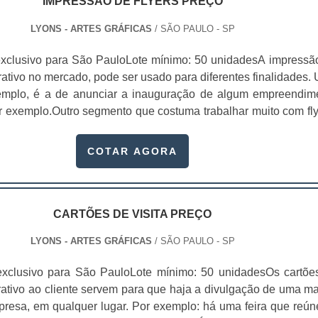
IMPRESSÃO DE FLYERS PREÇO
LYONS - ARTES GRÁFICAS
/ SÃO PAULO - SP
xclusivo para São PauloLote mínimo: 50 unidadesA impressã
trativo no mercado, pode ser usado para diferentes finalidades.
xemplo, é a de anunciar a inauguração de algum empreendim
or exemplo.Outro segmento que costuma trabalhar muito com fly
 elas criam coleções, com uma seleção de imagens extremam
 adicionam um acabamento altamente diferenciado, para que
COTAR AGORA
do de maneira gratuita pe.
CARTÕES DE VISITA PREÇO
LYONS - ARTES GRÁFICAS
/ SÃO PAULO - SP
exclusivo para São PauloLote mínimo: 50 unidadesOs cartõe
trativo ao cliente servem para que haja a divulgação de uma ma
presa, em qualquer lugar. Por exemplo: há uma feira que reún