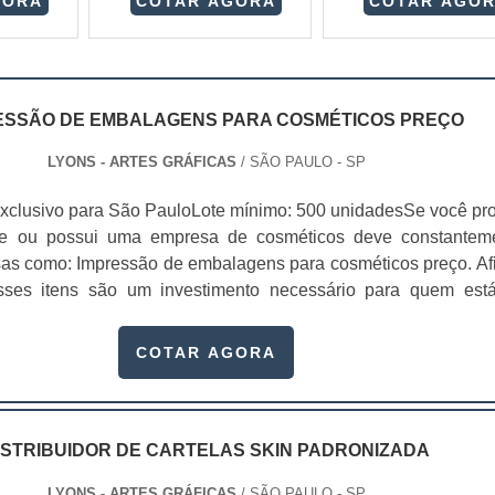
GORA
COTAR AGORA
COTAR AGO
ESSÃO DE EMBALAGENS PARA COSMÉTICOS PREÇO
LYONS - ARTES GRÁFICAS
/ SÃO PAULO - SP
xclusivo para São PauloLote mínimo: 500 unidadesSe você pr
te ou possui uma empresa de cosméticos deve constantem
sas como: Impressão de embalagens para cosméticos preço. Afi
sses itens são um investimento necessário para quem est
que, o mercado de cosméticos tem sido extremamente competit
alagens deixaram de ser apenas um invólucro desses pr...
COTAR AGORA
ISTRIBUIDOR DE CARTELAS SKIN PADRONIZADA
LYONS - ARTES GRÁFICAS
/ SÃO PAULO - SP