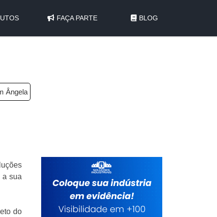
UTOS
FAÇA PARTE
BLOG
im Ângela
luções
 a sua
leto do