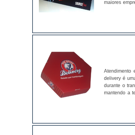
maiores empr
contar com u
networking (c
qual for o se
Atendimento 
delivery é um
durante o tra
mantendo a te
casa dos cli
com materiais
produtos e o m