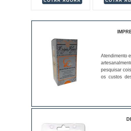
COTAR AGORA
COTAR A
IMPR
Atendimento e
artesanalmen
pesquisar coi
os custos de
ramo. Até por
assim, as emb
D