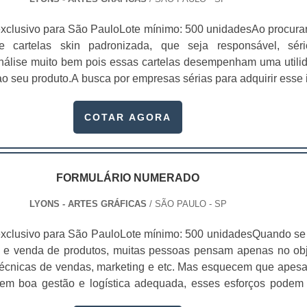
xclusivo para São PauloLote mínimo: 500 unidadesAo procura
 de cartelas skin padronizada, que seja responsável, sér
 análise muito bem pois essas cartelas desempenham uma utili
o seu produto.A busca por empresas sérias para adquirir esse 
, pois apenas organizações idôneas podem assegurar aos clie
 pontuais no fluxo de fabricação das cart...
COTAR AGORA
FORMULÁRIO NUMERADO
LYONS - ARTES GRÁFICAS
/ SÃO PAULO - SP
xclusivo para São PauloLote mínimo: 500 unidadesQuando se 
 e venda de produtos, muitas pessoas pensam apenas no obj
écnicas de vendas, marketing e etc. Mas esquecem que apesa
sem boa gestão e logística adequada, esses esforços podem
 Nesse quesito, o formulário numerado ganha um papel de dest