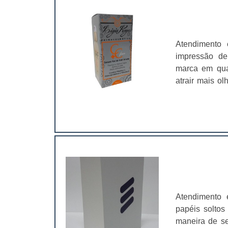
Atendimento
impressão de
marca em qual
atrair mais o
do produto/se
tipos de imp
serviço.Saber
Atendimento 
papéis soltos
maneira de se