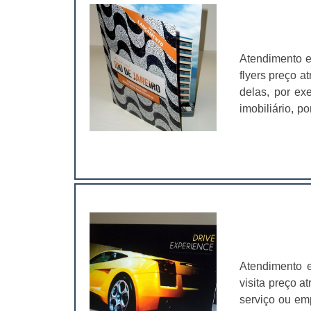
Atendimento e
flyers preço a
delas, por e
imobiliário, p
o de bebidas:
impactantes e
seja distribuí
Atendimento 
visita preço a
serviço ou em