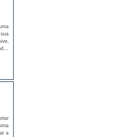
EMBALAGENS PARA FERRAMENTAS
SOLAPAS PARA EMBALAGENS
 uma
 sua
SOLAPAS PREÇO
ive,
CARTELAS SKIN
ndas
rsos
CARTELAS SKIN PREÇO
r no
CARTELAS BLISTER
IMPRESSÃO DE CATÁLOGOS
IMPRESSÃO DE CATÁLOGOS PREÇO
IMPRESSÃO DE FOLDER
rtar
sima
IMPRESSÃO DE FOLDERS PREÇO
ar a