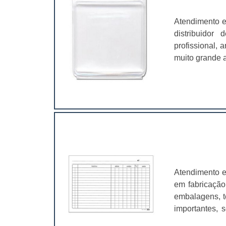
Atendimento e
distribuidor
profissional,
muito grande a
é fundamental
características
Atendimento e
em fabricação
embalagens, t
importantes, 
valer a pena.