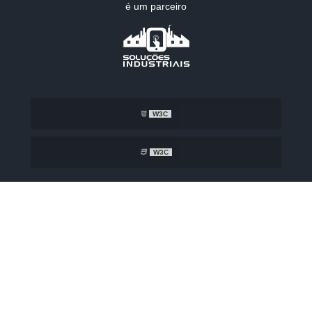
é um parceiro
W3C
W3C