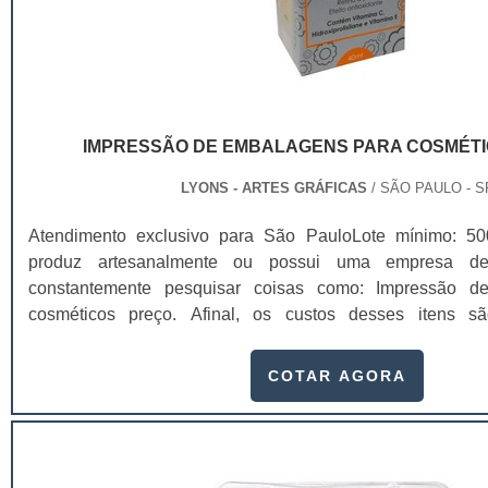
IMPRESSÃO DE EMBALAGENS PARA COSMÉT
LYONS - ARTES GRÁFICAS
/ SÃO PAULO - S
Atendimento exclusivo para São PauloLote mínimo: 5
produz artesanalmente ou possui uma empresa de
constantemente pesquisar coisas como: Impressão d
cosméticos preço. Afinal, os custos desses itens s
necessário para quem está no ramo. Até porque, o mercad
sido extremamente competitivo, assim, as embalagens dei
COTAR AGORA
um invólucro desses pr...