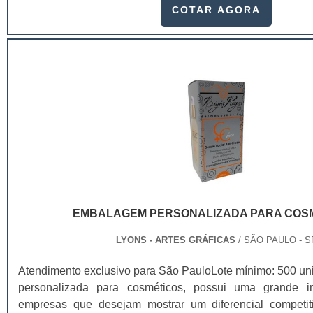
solapa é ainda melhor, porque ela possui a identidade d
COTAR AGORA
atrair ainda mais os possíveis clientes. É possível adquiri
personalizados para que as embalagens sejam reple
sofisticação, sempre passando a melhor impressão para
clientes.As solapas ainda servem para diversos produtos 
máquinas de última geração. Tudo isso para atrair ainda
clientes e ajudar a fortalecer o nome da marca no mer
extremamente práticas e funcionais. Elas servem para pren
e deixá-los em uma melhor exposição nas gôndolas.Be
solapa Atrai mais clientes;Aumenta possibilidade de ven
da empresa;Passa mais confiança ao cliente.Empre
qualidadeAlém disso, o acabamento da solapa personaliza
encaixa perfeitamente bem dentro de qualquer solicitaçã
EMBALAGEM PERSONALIZADA PARA COS
Gráfica Lyons é possível obter solapas personalizadas c
produto..
LYONS - ARTES GRÁFICAS
/ SÃO PAULO - S
Atendimento exclusivo para São PauloLote mínimo: 500 
personalizada para cosméticos, possui uma grande i
empresas que desejam mostrar um diferencial competit