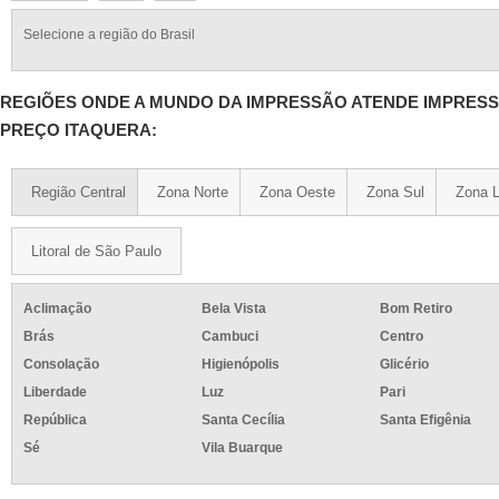
Selecione a região do Brasil
REGIÕES ONDE A MUNDO DA IMPRESSÃO ATENDE IMPRES
PREÇO ITAQUERA:
Região Central
Zona Norte
Zona Oeste
Zona Sul
Zona L
Litoral de São Paulo
Aclimação
Bela Vista
Bom Retiro
Brás
Cambuci
Centro
Consolação
Higienópolis
Glicério
Liberdade
Luz
Pari
República
Santa Cecília
Santa Efigênia
Sé
Vila Buarque