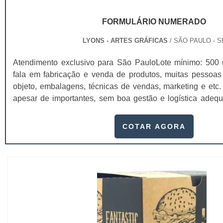
FORMULÁRIO NUMERADO
LYONS - ARTES GRÁFICAS
/ SÃO PAULO - S
Atendimento exclusivo para São PauloLote mínimo: 500
fala em fabricação e venda de produtos, muitas pesso
objeto, embalagens, técnicas de vendas, marketing e et
apesar de importantes, sem boa gestão e logística adequ
podem não valer a pena. Nesse quesito, o formulário
papel de destaque muito abrangente, pois este item, pod
COTAR AGORA
ben...