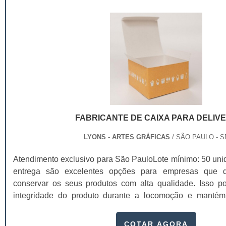
superior, são produzidas em impressão offset e por iss
pessoal;Maquiagem;Sabonete para o rosto;Sabonete par
visual muito mais nítida e atraente. As cintas são feitas 
pele;Creme e shampoos para cabelo.Os invólucros para
seu armazenamento é mais fácil, precisa de pouco espaç
possuem características especiais, e não é para menos. 
necessita de uma quantidade mínima tão grande para imp
de escolha do consumidor é bastante relevante. Por esse
In Mold Label exige uma quantidade muito grande, s
é extremamente importante.Para desenvolver uma embal
adaptáveis aos potes e não necessitam que o po
para cosméticos de forma profissional é imprescindí
anteriormente pelo cliente. Também chamadas de luvas, f
empresa séria, que já esteja atuando no mercado há algu
sorvete são ferramentas inteligentes, biodegradáveis e b
melhores e dê uma identificação perfeita para o seu produto
criatividade e da sincronia da arte com o objetivo do produ
FABRICANTE DE CAIXA PARA DELIV
LYONS - ARTES GRÁFICAS
/ SÃO PAULO - S
Atendimento exclusivo para São PauloLote mínimo: 50 uni
entrega são excelentes opções para empresas que d
conservar os seus produtos com alta qualidade. Isso 
integridade do produto durante a locomoção e mantém
ambiente, chegando na casa dos consumidores sem s
comprar embalagens de qualidade, procure um fabric
COTAR AGORA