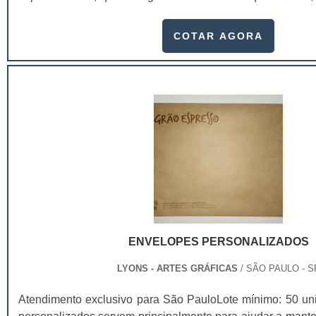
tampa. No caso do delivery, o cuidado com a embal
minucioso quanto o preparo do alimento. Para isso, a 
COTAR AGORA
tecnologia de ponta e profissionais treinados para garantir
armazenagem, características biodegradáveis, impressã
Offset, preço acessível e justo, produtos à pronta entrega,
benefício entre outros.No geral, as caixas para produtos 
costumam ser solicitado por donos e gestores de d
principalmente os que atuam em:C
foods;Restaurantes;Lanchonetes;Buffet;Escritórios;Empres
corporativos;Casas noturnas;Baladas;Dentre diversos 
desejam assegurar qualidade nos mínimos detalhes.
alimentos para delivery, a conservação da temperatura
manutenção da temperatura vai depender muito do t
embalagem. As caixas para produtos delivery de papel ca
ENVELOPES PERSONALIZADOS
escolha para atender o delivery. Isto porque, além d
embalagens de papel têm grande capacidade de reter o
LYONS - ARTES GRÁFICAS
/ SÃO PAULO - S
alimento chegará na temperatura desejada até as mãos do c
Atendimento exclusivo para São PauloLote mínimo: 50 u