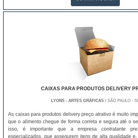
delivery.Essas embalagens são usadas em diferentes se
como alimentício, farmacêutico, cosmético, entre ou
embalagens para deliveryEssas embalagens são fei
recicláveis que mantém a integridade dos produtos e aju
pois elas não causam danos na natureza. Além dis
embalagens para as empresas é feita de acordo com as exi
e são entregues no prazo correto.As caixas personal
oferecem uma série de benefícios para seus clientes,
consumidor no seu produto;Ajuda na publicidade do neg
seus contatos;Sofisticação alta;Menor custo na criação 
sua aparência sem danos;Entre outras várias vantage
ArtesA Gráfica Lyons é um fabricante de caixa para deli
CAIXAS PARA PRODUTOS DELIVERY P
oferecendo embalagens, folders e etiquetas personalizada
e credibilidade para os seus produtos..
LYONS - ARTES GRÁFICAS
/ SÃO PAULO - S
As caixas para produtos delivery preço atrativo é muito imp
que o alimento chegue de forma correta e segura até o seu
isso, é importante que a empresa contratante prez
especializados, que assegurem itens de alta qualidade e,