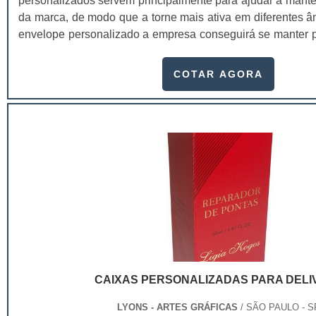
personalizados servem principalmente para ajudar a manter
da marca, de modo que a torne mais ativa em diferentes â
envelope personalizado a empresa conseguirá se manter 
de maneira diferenciada daqueles que não se preocuparam
de uma forma totalmente útil. Diferentes modelos dispo
COTAR AGORA
personalizado ofício;Saco pequeno;Saco médio;Saco gr
documentos;Entre outros.O envelope personalizado s
empresa ser lembrada por terem pensado nestes detalhe
inovador e criativo. Eles são extremamente eficie
apresentação da empresa e se tornam altamente úti
empresarial. Estes envelopes não possuem limite para 
Cada cliente pode personalizá-los da maneira que qu
alcance suas expectativas, necessidades e preferências 
fique exatamente do jeito que ele imaginou.Fabric
asseguradaA Gráfica Lyons oferece formatos personal
embalagens sejam repletas de qualidade e sofisticação
melhor impressão para as empresas e seus clien
CAIXAS PERSONALIZADAS PARA DELI
personalizados feitos pela Gráfica Lyon serve para dive
fabricadas com máquinas de última geração. .
LYONS - ARTES GRÁFICAS
/ SÃO PAULO - S