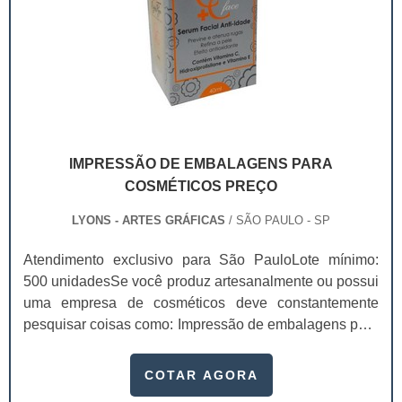
IMPRESSÃO DE EMBALAGENS PARA
COSMÉTICOS PREÇO
LYONS - ARTES GRÁFICAS
/ SÃO PAULO - SP
Atendimento exclusivo para São PauloLote mínimo:
500 unidadesSe você produz artesanalmente ou possui
uma empresa de cosméticos deve constantemente
pesquisar coisas como: Impressão de embalagens para
cosméticos preço. Afinal, os custos desses itens são
um investimento necessário para quem está no
COTAR AGORA
ramo. Até porque, o mercado de cosméticos tem sido