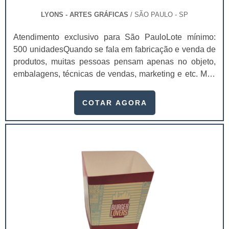
LYONS - ARTES GRÁFICAS
/ SÃO PAULO - SP
Atendimento exclusivo para São PauloLote mínimo:
500 unidadesQuando se fala em fabricação e venda de
produtos, muitas pessoas pensam apenas no objeto,
embalagens, técnicas de vendas, marketing e etc. Mas
esquecem que apesar de importantes, sem boa gestão
e logística adequada, esses esforços podem não valer
COTAR AGORA
a pena. Nesse quesito, o formulário numerado ganha
um papel de destaque muito abrangente, pois este item,
pode promover diversos benefícios quando
implementado em uma fábrica, empresa, indústria,
empreendimento e similares.Diversas gráficas
oferecem o desenvolvimento desses formulários que
são tão úteis dentro de uma organização, pois através
deles é possível manter um certo controle, seja quando
aplicado para numerar e identificar os seus clientes ou
produtos. Mas o desafio tem sido encontrar uma