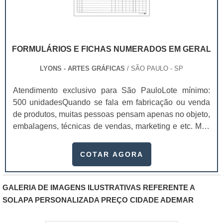
ao mesmo tempo possua qualidade e seja resistente
para atender de forma pontual as suas conveniências,
enquanto cliente..
FORMULÁRIOS E FICHAS NUMERADOS EM GERAL
LYONS - ARTES GRÁFICAS
/ SÃO PAULO - SP
Atendimento exclusivo para São PauloLote mínimo:
500 unidadesQuando se fala em fabricação ou venda
de produtos, muitas pessoas pensam apenas no objeto,
embalagens, técnicas de vendas, marketing e etc. Mas
esquecem que apesar de importantes, sem uma gestão
e logística adequada, esses esforços podem não valer
COTAR AGORA
a pena. Nesse quesito, os formulários e fichas
numerados em geral ganham um papel de destaque
muito pontual, pois estes itens, podem promover
GALERIA DE IMAGENS ILUSTRATIVAS REFERENTE A
diversos benefícios quando implementado em uma
SOLAPA PERSONALIZADA PREÇO CIDADE ADEMAR
fábrica, empresa, indústria, empreendimento e
similares.Diversas gráficas oferecem o