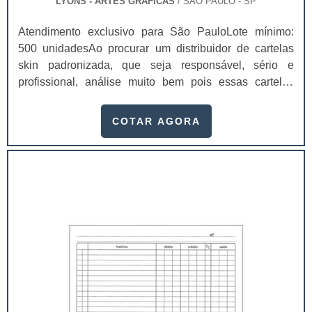
LYONS - ARTES GRÁFICAS
/ SÃO PAULO - SP
Atendimento exclusivo para São PauloLote mínimo:
500 unidadesAo procurar um distribuidor de cartelas
skin padronizada, que seja responsável, sério e
profissional, análise muito bem pois essas cartelas
desempenham uma utilidade muito grande ao seu
produto.A busca por empresas sérias para adquirir esse
COTAR AGORA
item é fundamental, pois apenas organizações idôneas
podem assegurar aos clientes características pontuais
no fluxo de fabricação das cart...