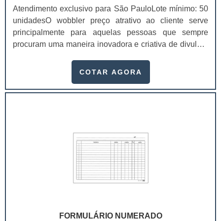
consumidor final, a chance de que o cliente não
Atendimento exclusivo para São PauloLote mínimo: 50
perceba o produto é maior.No entanto, é preciso
unidadesO wobbler preço atrativo ao cliente serve
lembrar que ao possuir interesse neste tipo de produto
principalmente para aquelas pessoas que sempre
é imprescindível buscar uma empresa séria, que seja
procuram uma maneira inovadora e criativa de divulgar
especializada no segmento de desenvolvimento e
seus produtos. A peça cabe perfeitamente em ações de
produção de cartelas para selagem.Dessa forma, você
endomarketing, por exemplo, e dá um toque totalmente
COTAR AGORA
adquire um produto de qualidade e obtém as garantias
especial ao marketing da marca. Este meio de
proporcionadas apenas por empresas idôneas. .
divulgação nada mais é do que uma peça promocional
que fica pendurada com barbantes em lojas, expondo a
imagem de um produto. A maioria das peças .
FORMULÁRIO NUMERADO