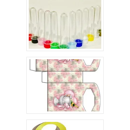
técnicas de impressão;Diversidade de materiais para
impressão.Por esse motivo, ao necessitar dos serviços
gráficos de formulários e fichas numerados em geral
padronizados, opte por empresas que ofereçam um
atendimento diferenciado na apresentação de
propostas que atendam às suas necessidades.Apenas
dessa forma, será possível adquirir seus formulários e
fichas numerados em geral personalizados com
qualidade e resistência para atender de forma pontual
as suas conveniências, enquanto cliente..