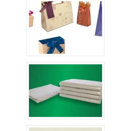
desenvolvimento desses formulários tão úteis dentro de
uma organização, pois através deles é possível manter
um certo controle, seja quando aplicado para numerar e
identificar os seus clientes ou até mesmo seus
produtos. O grande desafio é encontrar uma gráfica ou
empresa de impressão capaz de atender as
necessidades de cada empresa/cliente sob medida,
tanto para pequenas organizações com poucas
tiragens, quanto para grandes negócios com um
volume maior de tiragens.A busca por empresas sérias
para desenvolver o formulários e fichas numerados em
geral personalizado é fundamental, pois apenas
organizações idôneas podem assegurar aos clientes
características pontuais no fluxo de produção,
como:Uso de matérias primas de
qualidade;Padronização de cores;Qualidade de
impressão;Aplicação de verniz se necessário;Maior
durabilidade;Acabamento de precisão;Diversas