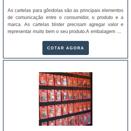
As cartelas para gôndolas são as principais elementos
de comunicação entre o consumidor, o produto e a
marca. As cartelas blister precisam agregar valor e
representar muito bem o seu produto.A embalagem é o
principal elemento de conexão e de comunicação entre
o consumidor, o produto e a marca. É um dos principais
COTAR AGORA
fatores que impulsionam a venda do produto. Se a
embalagem não estiver de acordo com o produto, não
chamar a atenção de quem o compra, a chance do
consumidor não perceber o produto é maior. As cartelas
para as gôndolas podem ser produzidas
com:Papel;Duplex;Triplex;Couchê;Pode ser produzido
em diversas gramaturas, assim como a bolha.Entre os
principais atributos mais facilmente perceptíveis
gerados pelo design estão a praticidade, conveniência,
facilidade de uso, conforto, segurança e proteção ao
produto. As cartelas para gôndolas são utilizadas em
produtos que requerem uma maior sofisticação na