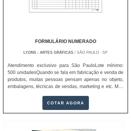
FORMULÁRIO NUMERADO
LYONS - ARTES GRÁFICAS
/ SÃO PAULO - SP
Atendimento exclusivo para São PauloLote mínimo:
500 unidadesQuando se fala em fabricação e venda de
produtos, muitas pessoas pensam apenas no objeto,
embalagens, técnicas de vendas, marketing e etc. Mas
esquecem que apesar de importantes, sem boa gestão
e logística adequada, esses esforços podem não valer
COTAR AGORA
a pena. Nesse quesito, o formulário numerado ganha
um papel de destaque muito abrangente, pois este item,
pode promover diversos ben...