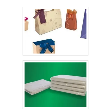
personalização da embalagem, que ajuda
esteticamente e na publicidade da empresa, gastando
menos com criação de cartões e panfletos para divulgar
o negócio.Vantagens das embalagens de deliveryAlém
de manter os produtos bem conservados, as empresas
que produzem embalagens para delivery garante
diversos benefícios para os seus clientes.Embalagens
produzidas de acordo com o produto;Materiais com
excelente acabamento;Ótimo atendimento ao
cliente;Entrega no prazo combinado;Personalização de
acordo com o pedido;Entre outros.Sua marca ficará
muito mais conhecida graças à produção das
embalagens personalizadas, garantindo alta eficiência
na proteção dos produtos e sofisticação para a sua
empresa, aumentando a confiança para o
público.Conheça uma empresa de alta qualidadeA
Gráfica Lyons é uma empresa especialista em produzir
materiais para lanchonetes, oferecendo o melhor preço
das embalagens para delivery e anos de experiência