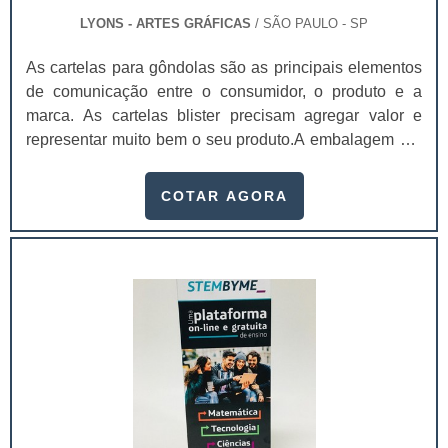
LYONS - ARTES GRÁFICAS
/ SÃO PAULO - SP
As cartelas para gôndolas são as principais elementos
de comunicação entre o consumidor, o produto e a
marca. As cartelas blister precisam agregar valor e
representar muito bem o seu produto.A embalagem é o
principal elemento de conexão e de comunicação entre
o consumidor, o produto e a marca. É um dos principais
COTAR AGORA
fatores que impulsionam a venda do produto. Se a
embalagem não estiver de acordo com o produto, não
chamar a atenção de quem o compra, a chance do
consumidor não perceber o produto é maior. As cartelas
para as gôndolas podem ser produzidas
com:Papel;Duplex;Triplex;Couchê;Pode ser produzido
em diversas gramaturas, assim como a bolha.Entre os
principais atributos mais facilmente perceptíveis
gerados pelo design estão a praticidade, conveniência,
facilidade de uso, conforto, segurança e proteção ao