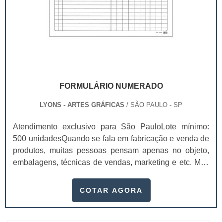
FORMULÁRIO NUMERADO
LYONS - ARTES GRÁFICAS
/ SÃO PAULO - SP
Atendimento exclusivo para São PauloLote mínimo:
500 unidadesQuando se fala em fabricação e venda de
produtos, muitas pessoas pensam apenas no objeto,
embalagens, técnicas de vendas, marketing e etc. Mas
esquecem que apesar de importantes, sem boa gestão
e logística adequada, esses esforços podem não valer
COTAR AGORA
a pena. Nesse quesito, o formulário numerado ganha
um papel de destaque muito abrangente, pois este item,
pode promover diversos ben...