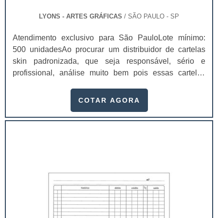
LYONS - ARTES GRÁFICAS
/ SÃO PAULO - SP
Atendimento exclusivo para São PauloLote mínimo:
500 unidadesAo procurar um distribuidor de cartelas
skin padronizada, que seja responsável, sério e
profissional, análise muito bem pois essas cartelas
desempenham uma utilidade muito grande ao seu
produto.A busca por empresas sérias para adquirir esse
COTAR AGORA
item é fundamental, pois apenas organizações idôneas
podem assegurar aos clientes características pontuais
no fluxo de fabricação das cart...