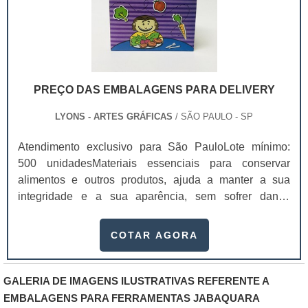
PREÇO DAS EMBALAGENS PARA DELIVERY
LYONS - ARTES GRÁFICAS
/ SÃO PAULO - SP
Atendimento exclusivo para São PauloLote mínimo:
500 unidadesMateriais essenciais para conservar
alimentos e outros produtos, ajuda a manter a sua
integridade e a sua aparência, sem sofrer danos
durante o transporte e chegando de forma perfeita para
os clientes. Dependendo da qualidade da proteção, o
COTAR AGORA
preço das embalagens para delivery pode mudar.Elas
são usadas por vários setores, como alimentício,
industrial, farmacêutico e cosmético. Além de ser
GALERIA DE IMAGENS ILUSTRATIVAS REFERENTE A
excelente na proteção dos produtos, existe também a
EMBALAGENS PARA FERRAMENTAS JABAQUARA