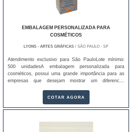
EMBALAGEM PERSONALIZADA PARA
COSMÉTICOS
LYONS - ARTES GRÁFICAS
/ SÃO PAULO - SP
Atendimento exclusivo para São PauloLote mínimo:
500 unidadesA embalagem personalizada para
cosméticos, possui uma grande importância para as
empresas que desejam mostrar um diferencial
competitivo. Até porque, as embalagens são de fato a
primeira impressão do cliente para com o seu produto.
COTAR AGORA
Isso acontece por ser o primeiro contato tangível entre
os dois, através disso, ela adquire a capacidade de
conquistar o público por criar uma conexão entre ele e
a marca. Além disso, o design de uma embalagem
personalizada para cosméticos tem o poder de agregar