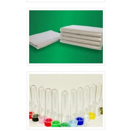
filosofias. Com isso a pessoa saberá que não estará
contando com uma empresa ou parceiro qualquer. Além
de tudo, claro, uma boa comunicação visual, para que
seja algo atraente, além de atrativo. Empresa com o
melhor preço entre concorrentesA Gráfica Lyons
oferece formatos personalizados para que as
embalagens sejam repletas de qualidade e
sofisticação, sempre passando a melhor impressão
para as empresas e seus clientes. Os cartões de visita
preço justo feitos pela Gráfica Lyon serve para diversos
produtos e são fabricadas com máquinas de última
geração. .