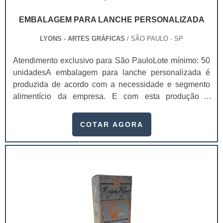
EMBALAGEM PARA LANCHE PERSONALIZADA
LYONS - ARTES GRÁFICAS
/ SÃO PAULO - SP
Atendimento exclusivo para São PauloLote mínimo: 50
unidadesA embalagem para lanche personalizada é
produzida de acordo com a necessidade e segmento
alimentício da empresa. E com esta produção é
possível atrair exatamente o público alvo desejado,
visto que a comunicação investida na embalagem
COTAR AGORA
atinge diretamente os clientes, de modo que alavanque
as vendas. Com as embalagens para lanche
personalizadas o produto ficará com um visual mais
sofisticado, cada vez mais próximo de grandes redes
de fast-.