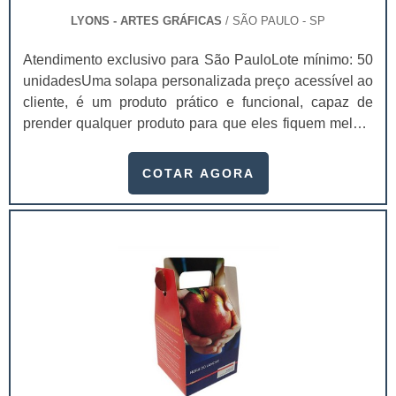
LYONS - ARTES GRÁFICAS
/ SÃO PAULO - SP
Atendimento exclusivo para São PauloLote mínimo: 50
unidadesUma solapa personalizada preço acessível ao
cliente, é um produto prático e funcional, capaz de
prender qualquer produto para que eles fiquem melhor
expostos em gôndolas nos supermercados, por
exemplo.Conhecidas também como “cartelas”, as
COTAR AGORA
solapas possuem diversas finalidades, principalmente
a de causar a primeira impressão nos clientes.Como
consequência, quem investir em solapas
personalizadas de qualidade e com um apelo vis.