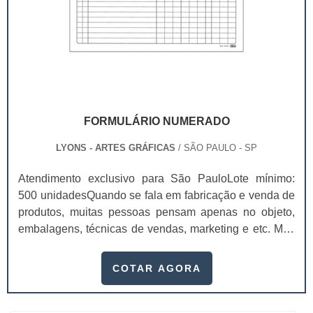
FORMULÁRIO NUMERADO
LYONS - ARTES GRÁFICAS
/ SÃO PAULO - SP
Atendimento exclusivo para São PauloLote mínimo:
500 unidadesQuando se fala em fabricação e venda de
produtos, muitas pessoas pensam apenas no objeto,
embalagens, técnicas de vendas, marketing e etc. Mas
esquecem que apesar de importantes, sem boa gestão
e logística adequada, esses esforços podem não valer
COTAR AGORA
a pena. Nesse quesito, o formulário numerado ganha
um papel de destaque muito abrangente, pois este item,
pode promover diversos ben...