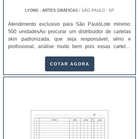
LYONS - ARTES GRÁFICAS
/ SÃO PAULO - SP
Atendimento exclusivo para São PauloLote mínimo:
500 unidadesAo procurar um distribuidor de cartelas
skin padronizada, que seja responsável, sério e
profissional, análise muito bem pois essas cartelas
desempenham uma utilidade muito grande ao seu
produto.A busca por empresas sérias para adquirir esse
COTAR AGORA
item é fundamental, pois apenas organizações idôneas
podem assegurar aos clientes características pontuais
no fluxo de fabricação das cart...