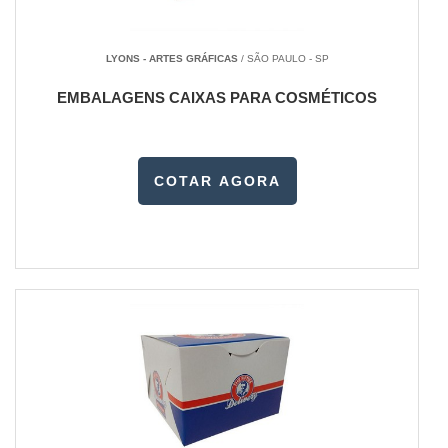
ambientais, optar por embalagens sustentáveis pode
agregar valor ao seu negócio, transmitindo a mensagem
LYONS - ARTES GRÁFICAS
/ SÃO PAULO - SP
de que sua empresa se preocupa com o meio ambiente.
EMBALAGENS CAIXAS PARA COSMÉTICOS
TIPOS DE EMBALAGEM PARA LANCHE
Embalagem de Papel:
Ideal para sanduíches, hambúrgueres
e salgados. É prática e pode ser reciclada.
COTAR AGORA
Embalagem Térmica:
Mantém a temperatura do alimento por
mais tempo, garantindo uma experiência satisfatória para o
cliente.
Embalagem Biodegradável:
Feita de materiais ecológicos, é
uma ótima opção para quem deseja contribuir com a
sustentabilidade.
Caixas Personalizadas:
Além de proteger o alimento, as
caixas personalizadas podem fortalecer sua marca ao exibir
seu logotipo e informações de contato.
VANTAGENS DE USAR EMBALAGEM PARA LANCHE DE