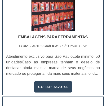
EMBALAGENS PARA FERRAMENTAS
LYONS - ARTES GRÁFICAS
/ SÃO PAULO - SP
Atendimento exclusivo para São PauloLote mínimo: 50
unidadesCaso as empresas tenham o desejo de
destacar ainda mais a marca de seus negócios no
mercado ou proteger ainda mais seus materiais, o ideal
é investir em embalagens para ferramentas.Além de ser
algo importante para manter um bom acondicionamento
COTAR AGORA
correto das ferramentas, as embalagens podem ainda
atuar como uma propaganda para a empresa, de modo
que atraia cada vez mais os consumidores e alavanque