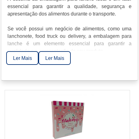
essencial para garantir a qualidade, segurança e
apresentação dos alimentos durante o transporte.
Se você possui um negócio de alimentos, como uma
lanchonete, food truck ou delivery, a embalagem para
lanche é um elemento essencial para garantir a
qualidade e a apresentação do seu produto.
Ler Mais
Ler Mais
Além de proteger o alimento, uma boa embalagem pode
melhorar a experiência do cliente e até impulsionar suas
vendas.
POR QUE ESCOLHER A EMBALAGEM CERTA PARA
LANCHE?
Uma embalagem de qualidade mantém a temperatura
do alimento, preserva o sabor e evita vazamentos.
Além disso, com as crescentes preocupações