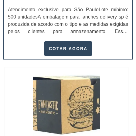
Atendimento exclusivo para São PauloLote mínimo:
500 unidadesA embalagem para lanches delivery sp é
produzida de acordo com o tipo e as medidas exigidas
pelos clientes para armazenamento. Essas
embalagens tornam o produto mais atraente e confiável
para os consumidores, não só pela sofisticação, mas
COTAR AGORA
também pela possibilidade de divulgar sua empresa,
mostrando o telefone e outros canais de
comunicação.Com a embalagem personalizada, não
se...