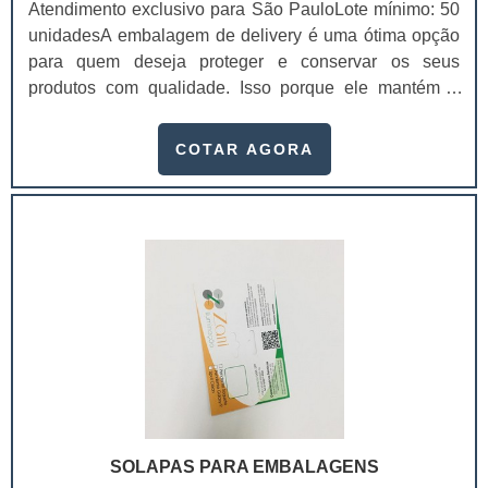
Atendimento exclusivo para São PauloLote mínimo: 50
unidadesA embalagem de delivery é uma ótima opção
para quem deseja proteger e conservar os seus
produtos com qualidade. Isso porque ele mantém a
integridade do produto durante a locomoção e a sua
temperatura ambiente, chegando na casa dos
COTAR AGORA
consumidores sem sofrer danos. Para comprar
embalagens de qualidade, procure um fornecedor de
caixa para delivery.Essas embalagens são usadas em
diferentes setores da indústria, como alimentício,
farmacêutico,.
SOLAPAS PARA EMBALAGENS