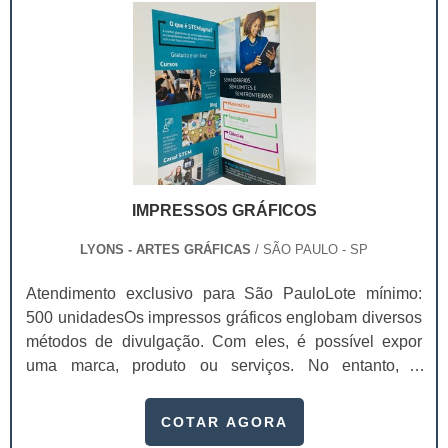
as vendas. Serviço com ótima classificaçã.
IMPRESSOS GRÁFICOS
LYONS - ARTES GRÁFICAS
/ SÃO PAULO - SP
Atendimento exclusivo para São PauloLote mínimo:
500 unidadesOs impressos gráficos englobam diversos
métodos de divulgação. Com eles, é possível expor
uma marca, produto ou serviços. No entanto, é
importante atentar-se a finalidade de impressão, visto
que, pela variedade, cada impresso gráfico se encaixa
COTAR AGORA
de forma diferente nos segmentos e métodos de