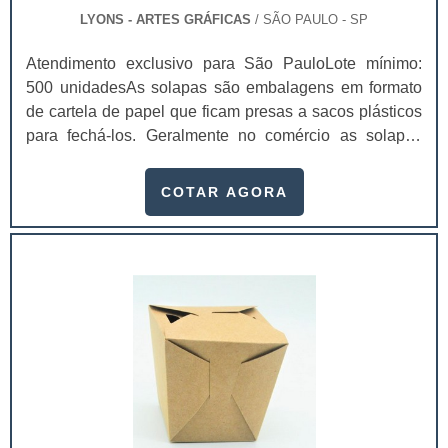
LYONS - ARTES GRÁFICAS
/ SÃO PAULO - SP
Atendimento exclusivo para São PauloLote mínimo:
500 unidadesAs solapas são embalagens em formato
de cartela de papel que ficam presas a sacos plásticos
para fechá-los. Geralmente no comércio as solapas
para embalagens ficam em gôndolas
aramadasExemplos de utilização da solapasSaquinhos
COTAR AGORA
de alho; Saquinhos de bala; Bijuterias;Acessórios para
casa;Entre outros. As solapas ainda são impressas de
maneira exclusiva e personalizada. Geralmente estas
solapas possuem informações acerca do produto, seja
ele qual for, o que torna-os ainda mais fácil de serem
identificados. As solapas, conhecidas também como
cartelas, possuem diversas finalidades. Elas são as
responsáveis por formar a primeira impressão dos
clientes, logo, ao investir em solapas de qualidade, com
uma empresa de confiança, é possível aumentar,
inclusive, as possibilidades de venda, visto que os