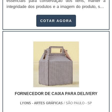
essenciais para conservação dos itens, manter a
integridade dos produtos e a imagem do produto, sem
sofrer danos durante o transporte e chegando de forma
perfeita para os clientes.Essas embalagens são
COTAR AGORA
utilizadas por vários setores, como alimentício,
ferramentaria, industrial, farmacêutico e cosmético.
Além de ser útil para a proteção dos produtos, existe
também a personalização da embalagem, aju.
FORNECEDOR DE CAIXA PARA DELIVERY
LYONS - ARTES GRÁFICAS
/ SÃO PAULO - SP